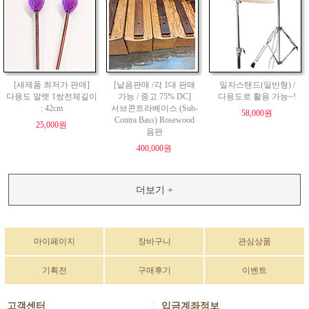
[새제품 최저가 판매]
[낱음판매 /각 1대 판매
일자스탠드(일반형) /
다용도 말렛 1쌍전체길이
가능 / 중고 75% DC]
다용도로 활용 가능~!
: 42cm
서브콘트라베이스 (Sub-
58,000원
Contra Bass) Rosewood
25,000원
음판
400,000원
더보기 +
마이페이지
장바구니
관심상품
기획전
구매후기
이벤트
고객센터
입금계좌정보