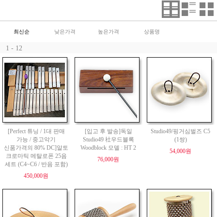
최신순
낮은가격
높은가격
상품명
1 - 12
[Perfect 튜닝 / 1대 판매
[입고 후 발송]독일
Studio49/핑거심벌즈 C5
가능 / 중고악기
Studio49 社우드블록
(1쌍)
신품가격의 80% DC]알토
Woodblock 모델 : HT 2
54,000원
크로마틱 메탈로폰 25음
76,000원
세트 (C4~C6 / 반음 포함)
450,000원