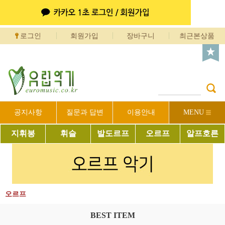
로그인
회원가입
장바구니
최근본상품
공지사항
질문과 답변
이용안내
MENU
지휘봉
휘슬
발도르프
오르프
알프호른
오르프
BEST ITEM