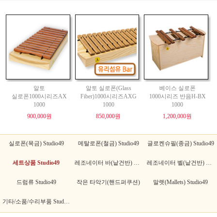
알토
알토 실로폰(Glass
베이스 실로폰
실로폰1000시리즈AX
Fiber)1000시리즈AXG
1000시리즈 반음H-BX
1000
1000
1000
900,000원
850,000원
1,200,000원
실로폰(목금) Studio49
메탈로폰(철금) Studio49
글로켄슈필(종금) Studio49
세트상품 Studio49
레조네이터 바(낱건반) Studio49
레조네이터 벨(낱건반) Studio49
드럼류 Studio49
작은 타악기(핸드퍼쿠션)
말렛(Mallets) Studio49
기타/소품/수리부품 Studio49