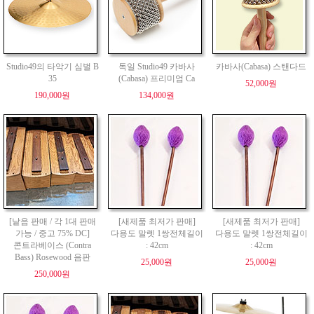
Studio49의 타악기 심벌 B
독일 Studio49 카바사
카바사(Cabasa) 스탠다드
35
(Cabasa) 프리미엄 Ca
52,000원
190,000원
134,000원
[낱음 판매 / 각 1대 판매
[새제품 최저가 판매]
[새제품 최저가 판매]
가능 / 중고 75% DC]
다용도 말렛 1쌍전체길이
다용도 말렛 1쌍전체길이
콘트라베이스 (Contra
: 42cm
: 42cm
Bass) Rosewood 음판
25,000원
25,000원
250,000원