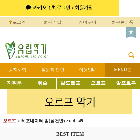
로그인
회원가입
장바구니
최근본상품
공지사항
질문과 답변
이용안내
MENU
지휘봉
휘슬
발도르프
오르프
알프호른
오르프
>
레조네이터 벨(낱건반) Studio49
BEST ITEM