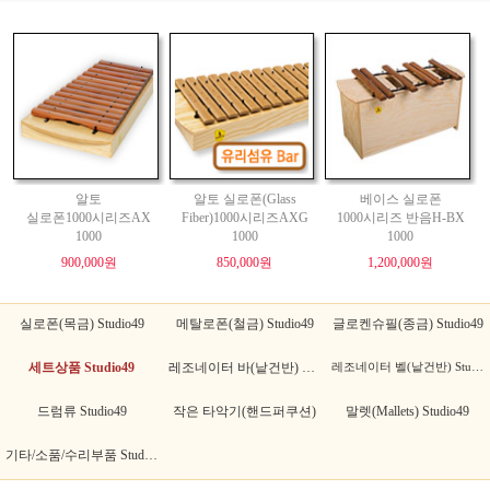
알토
알토 실로폰(Glass
베이스 실로폰
실로폰1000시리즈AX
Fiber)1000시리즈AXG
1000시리즈 반음H-BX
1000
1000
1000
900,000원
850,000원
1,200,000원
실로폰(목금) Studio49
메탈로폰(철금) Studio49
글로켄슈필(종금) Studio49
세트상품 Studio49
레조네이터 바(낱건반) Studio49
레조네이터 벨(낱건반) Studio49
드럼류 Studio49
작은 타악기(핸드퍼쿠션)
말렛(Mallets) Studio49
기타/소품/수리부품 Studio49