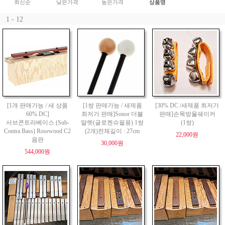
최신순
낮은가격
높은가격
상품명
1 - 12
[1개 판매가능 / 새 상품
[1쌍 판매가능 / 새제품
[30% DC /새제품 최저가
60% DC]
최저가 판매]Sonor 더블
판매]손목방울쉐이커
서브콘트라베이스 (Sub-
말렛(글로켄슈필용) 1쌍
(1쌍)
Contra Bass) Rosewood C2
(2개)전체길이 : 27cm
22,000원
음판
30,000원
544,000원