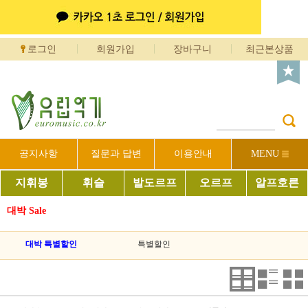
로그인
회원가입
장바구니
최근본상품
공지사항
질문과 답변
이용안내
MENU
지휘봉
휘슬
발도르프
오르프
알프호른
대박 Sale
대박 특별할인
특별할인