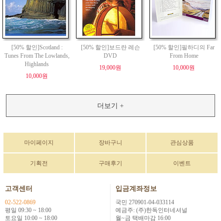
[50% 할인]Scotland :
[50% 할인]보드란 레슨
[50% 할인]필하디의 Far
Tunes From The Lowlands,
DVD
From Home
Highlands
19,000원
10,000원
10,000원
더보기 +
마이페이지
장바구니
관심상품
기획전
구매후기
이벤트
고객센터
입금계좌정보
02-522-0869
국민 270901-04-033114
평일 09:30 ~ 18:00
예금주: (주)한독인터네셔널
토요일 10:00 ~ 18:00
월~금 택배마감 16:00