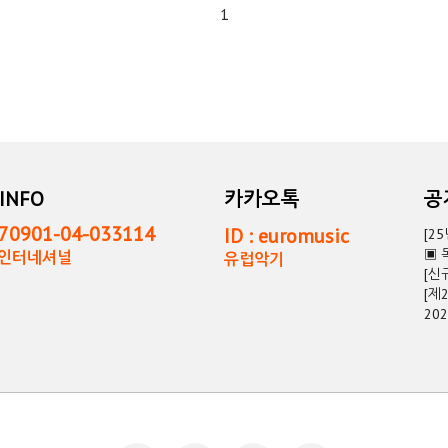
1
INFO
카카오톡
0901-04-033114
ID : euromusic
[2
▣ 
독인터네셔널
유럽악기
[신
[제
20