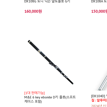
DX108G 토니 딕슨 알토플릇 G키
DX108A
160,000원
150,000
[1대 판매가능]
[DX104D]
M&E 6 key ebonite D키 플릇(소프트
질 : 알루미
케이스 포함)
2024년 