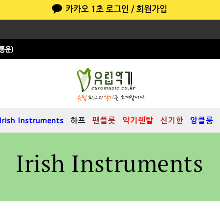
Irish Instruments
하프
팬플릇
악기렌탈
신기한
앙클룽