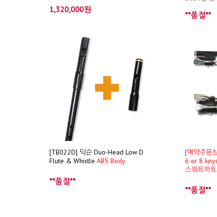
1,320,000원
**품절**
[TB022D] 딕슨 Duo-Head Low D
[예약주문상
Flute & Whistle
ABS Body
6 or 8 key
스위트하트
**품절**
**품절**