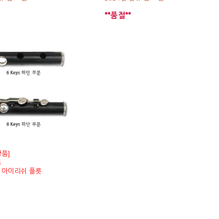
**품절**
품]
s
 아이리쉬 플릇