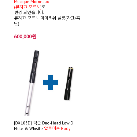
Musique Morneaux
(뮤지끄 모르노)
로
변경 되었습니다.
뮤지끄 모르노 아이리쉬 플릇(자단/흑
단)
600,000원
[DX103D] 딕슨 Duo-Head Low D
Flute & Whistle
알루미늄 Body