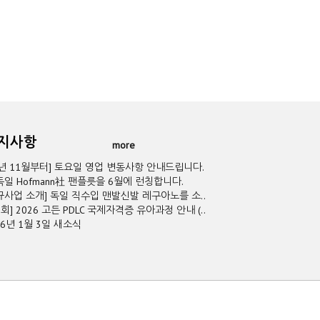
공지사항
more
5년 11월부터] 토요일 영업 변동사항 안내드립니다.
독일 Hofmann社 팬플릇을 6월에 런칭합니다.
규사업 소개] 독일 직수입 맨발신발 레구아노를 소..
2회] 2026 고든 PDLC 국제자격증 유아과정 안내 (..
26년 1월 3일 새소식