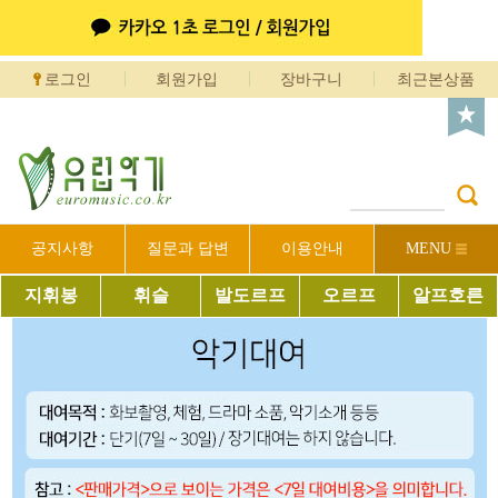
로그인
회원가입
장바구니
최근본상품
공지사항
질문과 답변
이용안내
MENU
지휘봉
휘슬
발도르프
오르프
알프호른