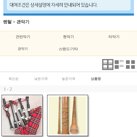
렌탈
>
관악기
건반악기
현악기
타악기
관악기
스탠드/기타
최신순
낮은가격
높은가격
상품명
1 - 2