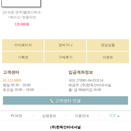
[손쉬운 연주]멜로디하프
+케이스+전용악보
120,000원
마이페이지
장바구니
관심상품
기획전
구매후기
이벤트
고객센터
입금계좌정보
02-522-0869
국민 270901-04-033114
평일 09:30 ~ 18:00
예금주: (주)한독인터네셔널
토요일 10:00 ~ 18:00
월~금 택배마감 16:00
고객센터 연결
PC버전
상점정보
이용안내
TOP ▲
(주)한독인터네셔널