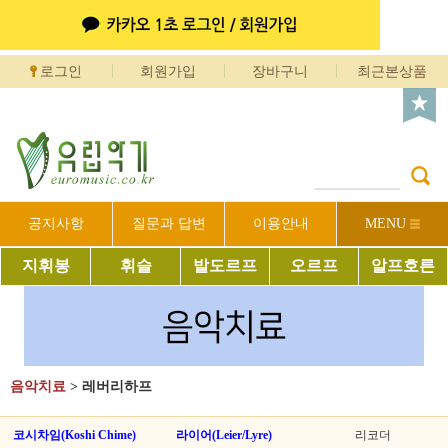
로그인
회원가입
장바구니
최근본상품
공지사항
질문과 답변
이용안내
MENU
지휘봉
휘슬
발도르프
오르프
알프호른
음악치료
>
레버리하프
코시차임(Koshi Chime)
라이어(Leier/Lyre)
리코더