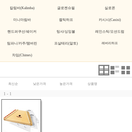
칼림바(Kalimba)
글로켄슈필
실로폰
미니마림바
켈틱하프
카시시(Caxixi)
핸드퍼쿠선/쉐이커
팅샤/싱잉볼
레인스틱/오션드럼
팀파니/카주/탬버린
프살테리(알토)
레버리하프
차임(Chimes)
최신순
낮은가격
높은가격
상품명
1 - 1