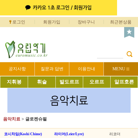
로그인
회원가입
장바구니
최근본상품
공지사항
질문과 답변
이용안내
MENU
지휘봉
휘슬
발도르프
오르프
알프호른
음악치료
>
글로켄슈필
코시차임(Koshi Chime)
라이어(Leier/Lyre)
리코더