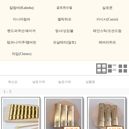
칼림바(Kalimba)
글로켄슈필
실로폰
미니마림바
켈틱하프
카시시(Caxixi)
핸드퍼쿠선/쉐이커
팅샤/싱잉볼
레인스틱/오션드럼
팀파니/카주/탬버린
프살테리(알토)
레버리하프
차임(Chimes)
최신순
낮은가격
높은가격
상품명
1 - 5