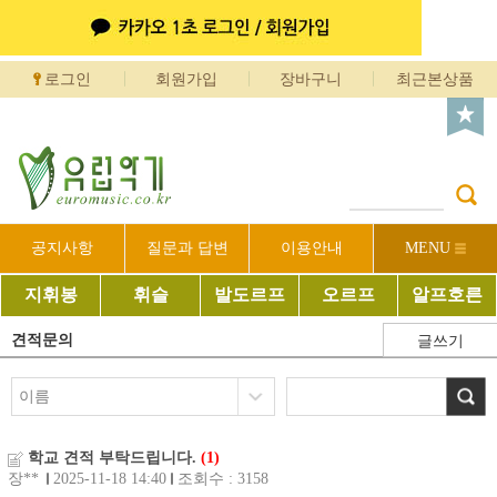
로그인
회원가입
장바구니
최근본상품
공지사항
질문과 답변
이용안내
MENU
지휘봉
휘슬
발도르프
오르프
알프호른
견적문의
글쓰기
학교 견적 부탁드립니다.
(1)
장**
2025-11-18 14:40
조회수 : 3158