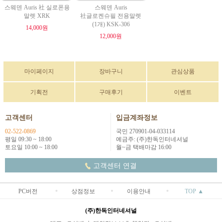
스웨덴 Auris 社 실로폰용
스웨덴 Auris
말렛 XRK
社글로켄슈필 전용말렛
(1개) KSK-306
14,000원
12,000원
마이페이지
장바구니
관심상품
기획전
구매후기
이벤트
고객센터
입금계좌정보
02-522-0869
국민 270901-04-033114
평일 09:30 ~ 18:00
예금주: (주)한독인터네셔널
토요일 10:00 ~ 18:00
월~금 택배마감 16:00
고객센터 연결
PC버전
상점정보
이용안내
TOP ▲
(주)한독인터네셔널