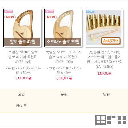
독일산 Salem3. 알토
독일산 Salem1. 소프라노
[영롱한 음색!]스웨덴
솔로 라이어 42현E -
솔로 라이어 39현(c -
Auris 社 직수입오음계
a'''(E2 - A6)
d'''(C3 - D6))
글로켄슈필KPQ(커브형
)(A=432Hz)
- 42현 - E - a'''(E2 - A6) -
- 39현 - c - d'''(C3 - D6) -
63 x 50cm
53 x 43cm
138,000원
6,300,000원
5,100,000원
오일
음판
말렛
핀/고무