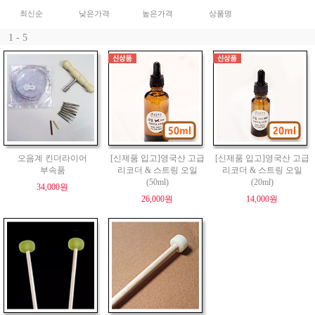
최신순
낮은가격
높은가격
상품명
1 - 5
오음계 킨더라이어
[신제품 입고]영국산 고급
[신제품 입고]영국산 고급
부속품
리코더 & 스트링 오일
리코더 & 스트링 오일
(50ml)
(20ml)
34,000원
26,000원
14,000원