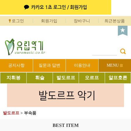
로그인
회원가입
장바구니
최근본상품
공지사항
질문과 답변
이용안내
MENU
지휘봉
휘슬
발도르프
오르프
알프호른
발도르프
>
부속품
BEST ITEM