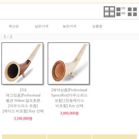
최신순
낮은가격
높은가격
상품명
1 - 2
[1대
[예약상품]Professional
재고있음]Professional
SpruceKey[마우스피스
벨관 Walnut 알프호른
포함] [전용케이스
[마우스피스 포함]
비포함] Key 선택
[케이스 비포함] Key 선택
3,000,000원
3,100,000원