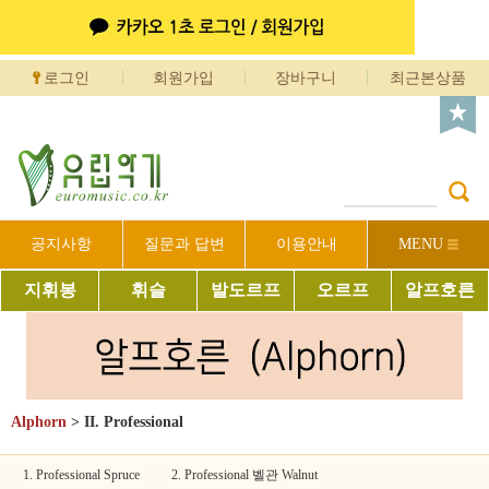
로그인
회원가입
장바구니
최근본상품
공지사항
질문과 답변
이용안내
MENU
지휘봉
휘슬
발도르프
오르프
알프호른
Alphorn
>
II. Professional
1. Professional Spruce
2. Professional 벨관 Walnut