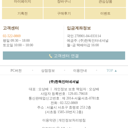
마이페이지
장바구니
관심상품
기획전
구매후기
이벤트
고객센터
입금계좌정보
02-522-0869
국민 270901-04-033114
평일 09:30 ~ 18:00
예금주: (주)한독인터네셔널
토요일 10:00 ~ 18:00
월~금 택배마감 16:00
고객센터 연결
PC버전
상점정보
이용안내
TOP ▲
(주)한독인터네셔널
대표 : 오상배 ㅣ 개인정보 보호 책임자 : 오상배
사업자 등록번호 : 129-81-79618
통신판매업신고번호 : 제 2014-서울서초-0781호
전화 : 02-522-0869
주소 : 서울시 서초구 효령로 253 2층
(서초동 1585-10번지 2층)
이용약관
|
개인정보처리방침