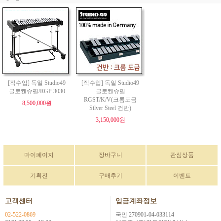
[직수입] 독일 Studio49
[직수입] 독일 Studio49
글로켄슈필/RGP 3030
글로켄슈필
RGST/K/V(크롬도금
8,500,000원
Silver Steel 건반)
3,150,000원
마이페이지
장바구니
관심상품
기획전
구매후기
이벤트
고객센터
입금계좌정보
02-522-0869
국민 270901-04-033114