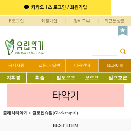
로그인
회원가입
장바구니
최근본상품
공지사항
질문과 답변
이용안내
MENU
지휘봉
휘슬
발도르프
오르프
알프호른
클래식타악기
>
글로켄슈필(Glockenspiel)
BEST ITEM