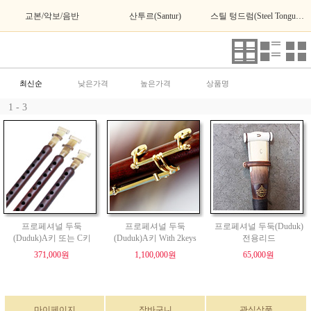
교본/악보/음반
산투르(Santur)
스틸 텅드럼(Steel Tongue Drum)
최신순
낮은가격
높은가격
상품명
1 - 3
프로페셔널 두둑
프로페셔널 두둑
프로페셔널 두둑(Duduk)
(Duduk)A키 또는 C키
(Duduk)A키 With 2keys
전용리드
371,000원
1,100,000원
65,000원
마이페이지
장바구니
관심상품