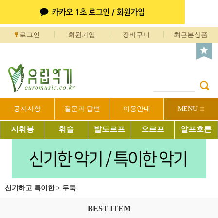
로그인
회원가입
장바구니
최근본상품
공지사항
질문과 답변
이용안내
MENU
지휘봉
휘슬
발도르프
오르프
알프호른
신기하고 특이한
>
두둑
BEST ITEM