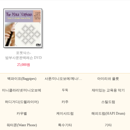
포켓삭스-
밤부사푼완벽레슨 DVD
25,000원
백파이프(Bagpipes)
사푼/미니오보에/께나/께나초
아이리쉬 플릇
미니클라리넷/미니오보에
두둑
재미있는 교육용 악기
허디거디(드렐라이어)
카주
스틸드럼
카우벨
케이샤드럼
해피드럼(HAPI Drum)
워터폰(Water Phone)
특수기타
기타