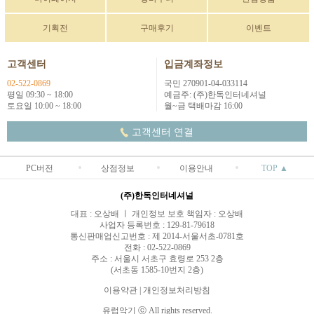
기획전
구매후기
이벤트
고객센터
입금계좌정보
02-522-0869
국민 270901-04-033114
평일 09:30 ~ 18:00
예금주: (주)한독인터네셔널
토요일 10:00 ~ 18:00
월~금 택배마감 16:00
고객센터 연결
PC버전
상점정보
이용안내
TOP ▲
(주)한독인터네셔널
대표 : 오상배 ㅣ 개인정보 보호 책임자 : 오상배
사업자 등록번호 : 129-81-79618
통신판매업신고번호 : 제 2014-서울서초-0781호
전화 : 02-522-0869
주소 : 서울시 서초구 효령로 253 2층
(서초동 1585-10번지 2층)
이용약관
|
개인정보처리방침
유럽악기 ⓒ All rights reserved.