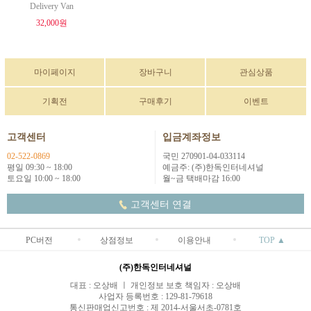
Delivery Van
32,000원
마이페이지
장바구니
관심상품
기획전
구매후기
이벤트
고객센터
입금계좌정보
02-522-0869
국민 270901-04-033114
평일 09:30 ~ 18:00
예금주: (주)한독인터네셔널
토요일 10:00 ~ 18:00
월~금 택배마감 16:00
고객센터 연결
PC버전
상점정보
이용안내
TOP ▲
(주)한독인터네셔널
대표 : 오상배 ㅣ 개인정보 보호 책임자 : 오상배
사업자 등록번호 : 129-81-79618
통신판매업신고번호 : 제 2014-서울서초-0781호