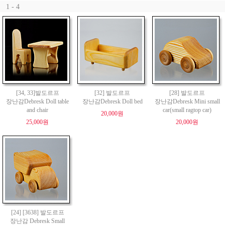
1 - 4
[34, 33]발도르프
[32] 발도르프
[28] 발도르프
장난감Debresk Doll table
장난감Debresk Doll bed
장난감Debresk Mini small
and chair
car(small ragtop car)
20,000원
25,000원
20,000원
[24] [3638] 발도르프
장난감 Debresk Small