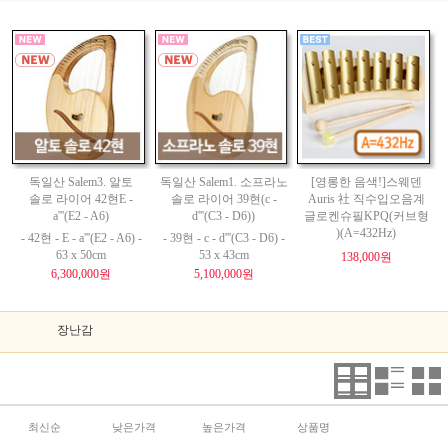
독일산 Salem3. 알토
독일산 Salem1. 소프라노
[영롱한 음색!]스웨덴
솔로 라이어 42현E -
솔로 라이어 39현(c -
Auris 社 직수입오음계
a'''(E2 - A6)
d'''(C3 - D6))
글로켄슈필KPQ(커브형
)(A=432Hz)
- 42현 - E - a'''(E2 - A6) -
- 39현 - c - d'''(C3 - D6) -
63 x 50cm
53 x 43cm
138,000원
6,300,000원
5,100,000원
장난감
최신순
낮은가격
높은가격
상품명