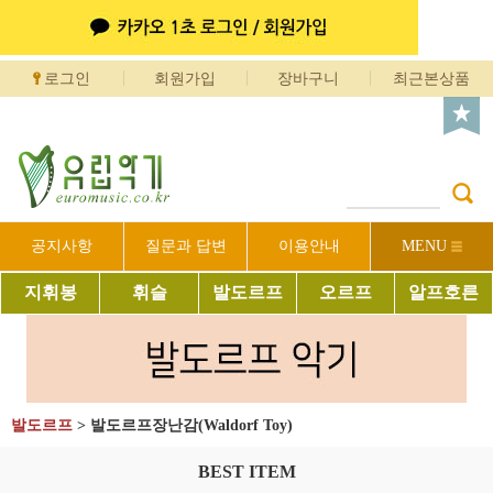
로그인
회원가입
장바구니
최근본상품
공지사항
질문과 답변
이용안내
MENU
지휘봉
휘슬
발도르프
오르프
알프호른
발도르프
>
발도르프장난감(Waldorf Toy)
BEST ITEM