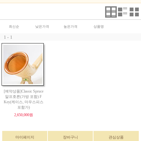
최신순
낮은가격
높은가격
상품명
1 - 1
[예약상품]Classic Spruce
알프호른(가방 포함) F
Key(케이스, 마우스피스
포함가)
2,650,000원
마이페이지
장바구니
관심상품