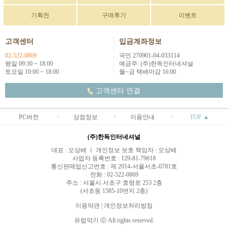
기획전
구매후기
이벤트
고객센터
입금계좌정보
02-522-0869
국민 270901-04-033114
평일 09:30 ~ 18:00
예금주: (주)한독인터네셔널
토요일 10:00 ~ 18:00
월~금 택배마감 16:00
고객센터 연결
PC버전
상점정보
이용안내
TOP ▲
(주)한독인터네셔널
대표 : 오상배 ㅣ 개인정보 보호 책임자 : 오상배
사업자 등록번호 : 129-81-79618
통신판매업신고번호 : 제 2014-서울서초-0781호
전화 : 02-522-0869
주소 : 서울시 서초구 효령로 253 2층
(서초동 1585-10번지 2층)
이용약관
|
개인정보처리방침
유럽악기 ⓒ All rights reserved.