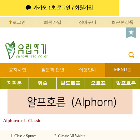
로그인
회원가입
장바구니
최근본상품
공지사항
질문과 답변
이용안내
MENU
지휘봉
휘슬
발도르프
오르프
알프호른
Alphorn
>
I. Classic
1. Classic Spruce
2. Classic All Walnut