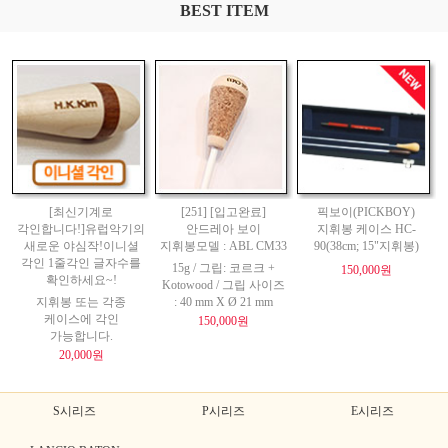
BEST ITEM
[최신기계로
[251] [입고완료]
픽보이(PICKBOY)
각인합니다!]유럽악기의
안드레아 보이
지휘봉 케이스 HC-
새로운 야심작!이니셜
지휘봉모델 : ABL CM33
90(38cm; 15"지휘봉)
각인 1줄각인 글자수를
15g / 그립: 코르크 +
150,000원
확인하세요~!
Kotowood / 그립 사이즈
지휘봉 또는 각종
: 40 mm X Ø 21 mm
케이스에 각인
150,000원
가능합니다.
20,000원
S시리즈
P시리즈
E시리즈