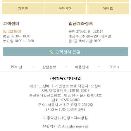
기획전
구매후기
이벤트
고객센터
입금계좌정보
02-522-0869
국민 270901-04-033114
평일 09:30 ~ 18:00
예금주: (주)한독인터네셔널
토요일 10:00 ~ 18:00
월~금 택배마감 16:00
고객센터 연결
PC버전
상점정보
이용안내
TOP ▲
(주)한독인터네셔널
대표 : 오상배 ㅣ 개인정보 보호 책임자 : 오상배
사업자 등록번호 : 129-81-79618
통신판매업신고번호 : 제 2014-서울서초-0781호
전화 : 02-522-0869
주소 : 서울시 서초구 효령로 253 2층
(서초동 1585-10번지 2층)
이용약관
|
개인정보처리방침
유럽악기 ⓒ All rights reserved.