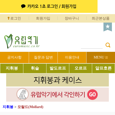
로그인
회원가입
장바구니
최근본상품
공지사항
질문과 답변
이용안내
MENU
지휘봉
휘슬
발도르프
오르프
알프호른
지휘봉
>
모랄드(Mollard)