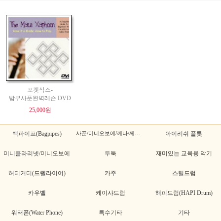
포켓삭스-
밤부사푼완벽레슨 DVD
25,000원
백파이프(Bagpipes)
사푼/미니오보에/께나/께나초
아이리쉬 플릇
미니클라리넷/미니오보에
두둑
재미있는 교육용 악기
허디거디(드렐라이어)
카주
스틸드럼
카우벨
케이샤드럼
해피드럼(HAPI Drum)
워터폰(Water Phone)
특수기타
기타