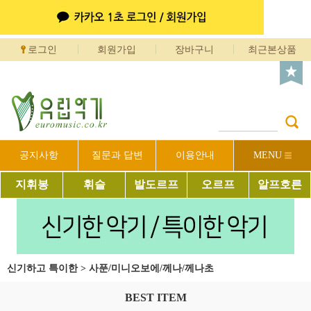
로그인
회원가입
장바구니
최근본상품
공지사항
질문과 답변
이용안내
MENU
지휘봉
휘슬
발도르프
오르프
알프호른
신기하고 특이한
>
사푼/미니오보에/께나/께나초
BEST ITEM