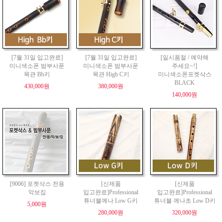
[7월 31일 입고완료]
[7월 31일 입고완료]
[일시품절 / 예약해
미니색소폰 밤부사푼
미니색소폰 밤부사푼
주세요~!]
목관 Bb키
목관 High C키
미니색소폰포켓삭스
BLACK
430,000원
380,000원
140,000원
[9006] 포켓삭스 전용
[신제품
[신제품
악보집
입고완료]Professional
입고완료]Professional
튜너블께나 Low G키
튜너블 께나초 Low D키
5,000원
280,000원
320,000원