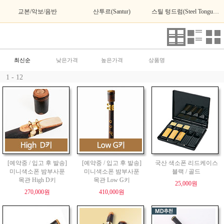
교본/악보/음반
산투르(Santur)
스틸 텅드럼(Steel Tongue Drum)
최신순
낮은가격
높은가격
상품명
1 - 12
[예약중 / 입고 후 발송]
[예약중 / 입고 후 발송]
국산 색소폰 리드케이스
미니색소폰 밤부사푼
미니색소폰 밤부사푼
블랙 / 골드
목관 High D키
목관 Low G키
25,000원
270,000원
410,000원