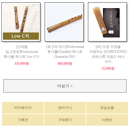
[신제품
[최고의 악기]Professional
[45] 오랜 수명을
입고완료]Professional
튜너블(Tunable) 께나초
자랑하는 [FORESTONE]
튜너블 께나초 Low C키
Quenacho D키
포레스톤 파일드 테너
리드
350,000원
400,000원
35,000원
더보기 +
마이페이지
장바구니
관심상품
기획전
구매후기
이벤트