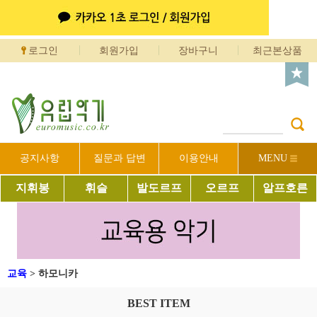
로그인
회원가입
장바구니
최근본상품
공지사항
질문과 답변
이용안내
MENU
지휘봉
휘슬
발도르프
오르프
알프호른
교육
>
하모니카
BEST ITEM