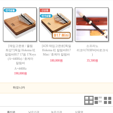
[재입고완료 / 울림
[4/20 재입고완료]독일
소프라노
최강!!]독일 Hokema 社
Hokema 社 칼림바B17
리코더703BW(바로크식
칼림바B17 17음 17Keys
Mini / 호케마 칼림바
)
(A=440Hz) / 호케마
180,000원
35,500원
칼림바
A=440Hz
190,000원
하모니카
최신순
낮은가격
높은가격
상품명