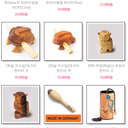
Rohema 社 트라이앵글
트라이앵글 4인치(10cm)
25,000원
6인치(15cm)
19,000원
24,000원
[독일 직수입]개구리
[독일 직수입]개구리
[MD 추천]독일산 부엉이
한마리 大
한마리 中
한마리 小
45,000원
35,000원
19,000원