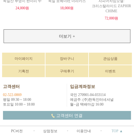
독일산 부엉이 한마리 中
독일 로헤마社 마라카스
자피어차임모델:
크리스탈라이드 ZAPHIR
24,000원
18,000원
CHIME
72,000원
더보기 +
마이페이지
장바구니
관심상품
기획전
구매후기
이벤트
고객센터
입금계좌정보
02-522-0869
국민 270901-04-033114
평일 09:30 ~ 18:00
예금주: (주)한독인터네셔널
토요일 10:00 ~ 18:00
월~금 택배마감 16:00
고객센터 연결
PC버전
상점정보
이용안내
TOP ▲