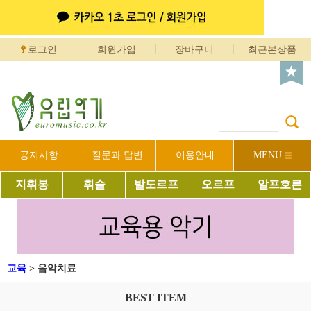
로그인
회원가입
장바구니
최근본상품
공지사항
질문과 답변
이용안내
MENU
지휘봉
휘슬
발도르프
오르프
알프호른
교육
>
음악치료
BEST ITEM