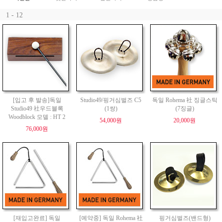
1 - 12
[입고 후 발송]독일
Studio49/핑거심벌즈 C5
독일 Rohema 社 징글스틱
Studio49 社우드블록
(1쌍)
(7징글)
Woodblock 모델 : HT 2
54,000원
20,000원
76,000원
[재입고완료] 독일
[예약중] 독일 Rohema 社
핑거심벌즈(밴드형)