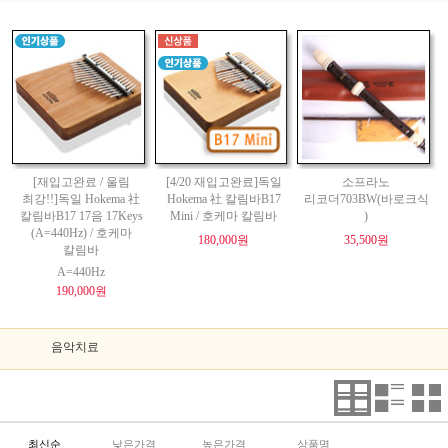
[재입고완료 / 울림
[4/20 재입고완료]독일
소프라노
최강!!]독일 Hokema 社
Hokema 社 칼림바B17
리코더703BW(바로크식
칼림바B17 17음 17Keys
Mini / 호케마 칼림바
)
(A=440Hz) / 호케마
180,000원
35,500원
칼림바
A=440Hz
190,000원
음악치료
최신순
낮은가격
높은가격
상품명