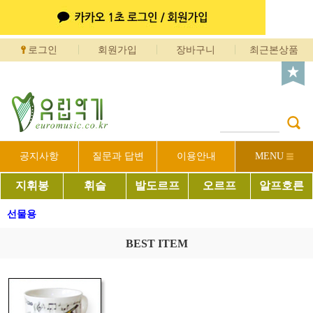
로그인
회원가입
장바구니
최근본상품
공지사항
질문과 답변
이용안내
MENU
지휘봉
휘슬
발도르프
오르프
알프호른
선물용
BEST ITEM