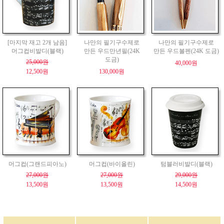
[마지막 재고 2개 남음]
나만의 필기구수제로
나만의 필기구수제로
머그컵비발디(블랙)
만든 우드만년필(24K
만든 우드볼펜(24K 도금)
도금)
25,000원
40,000원
12,500원
130,000원
머그컵(그랜드피아노)
머그컵(바이올린)
텀블러비발디(블랙)
27,000원
27,000원
29,000원
13,500원
13,500원
14,500원