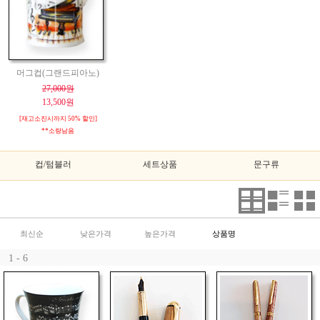
머그컵(그랜드피아노)
27,000원
13,500원
[재고소진시까지 50% 할인]
**소량남음
컵/텀블러
세트상품
문구류
최신순
낮은가격
높은가격
상품명
1 - 6