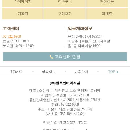
마이페이지
장바구니
관심상품
기획전
구매후기
이벤트
고객센터
입금계좌정보
02-522-0869
국민 270901-04-033114
평일 09:30 ~ 18:00
예금주: (주)한독인터네셔널
토요일 10:00 ~ 18:00
월~금 택배마감 16:00
고객센터 연결
PC버전
상점정보
이용안내
TOP ▲
(주)한독인터네셔널
대표 : 오상배 ㅣ 개인정보 보호 책임자 : 오상배
사업자 등록번호 : 129-81-79618
통신판매업신고번호 : 제 2014-서울서초-0781호
전화 : 02-522-0869
주소 : 서울시 서초구 효령로 253 2층
(서초동 1585-10번지 2층)
이용약관
|
개인정보처리방침