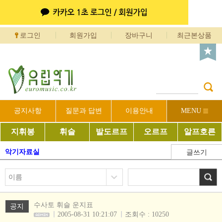
로그인
회원가입
장바구니
최근본상품
공지사항
질문과 답변
이용안내
MENU
지휘봉
휘슬
발도르프
오르프
알프호른
악기자료실
글쓰기
수사토 휘슬 운지표
공지
2005-08-31 10:21:07
조회수 : 10250