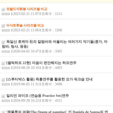
모랄드지휘봉 시리즈별 비교
2023-02-21 11:07
조회수 : 1111
수사토휘슬 시리즈별 비교
2023-02-21 11:06
조회수 : 1206
독일산 호케마 社의 칼림바와 어울리는 여러가지 악기들(콩가, 마
림바, 팅샤, 등등)
2020-04-02 10:47
조회수 : 3365
[켈틱하프 22현] 마음이 편안해지는 하프연주
2019-08-20 10:10
조회수 : 4493
[스루티박스 활용] 즉흥연주를 활용한 요가 워크숍 안내
2019-06-05 11:31
조회수 : 3498
일리언 파이프 (연습용 Practice Set)연주
2016-09-28 16:22
조회수 : 4311
'팬플릇의 여왕(The Queen of panpipe)' 인 Daniela de Santos의 연