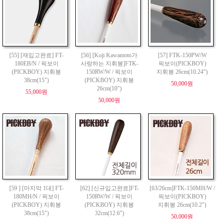
[55] [재입고완료] FT-
[56] [Koji Kawamoto가
[57] FTK-150PW/W
180EB/N / 픽보이
사랑하는 지휘봉]FTK-
픽보이(PICKBOY)
(PICKBOY) 지휘봉
150RW/W / 픽보이
지휘봉 26cm(10.24")
38cm(15")
(PICKBOY) 지휘봉
50,000원
26cm(10")
55,000원
50,000원
[59 ] [마지막 1대] FT-
[62] [신규입고완료]FT-
[63/26cm]FTK-150MH/W /
180MH/N / 픽보이
150RW/W / 픽보이
픽보이(PICKBOY)
(PICKBOY) 지휘봉
(PICKBOY) 지휘봉
지휘봉 26cm(10.2")
38cm(15")
32cm(12.6")
50,000원