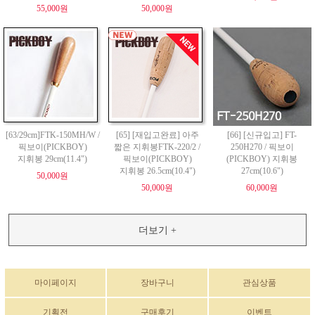
55,000원
50,000원
[63/29cm]FTK-150MH/W /
[65] [재입고완료] 아주
[66] [신규입고] FT-
픽보이(PICKBOY)
짧은 지휘봉FTK-220/2 /
250H270 / 픽보이
지휘봉 29cm(11.4")
픽보이(PICKBOY)
(PICKBOY) 지휘봉
지휘봉 26.5cm(10.4")
27cm(10.6")
50,000원
50,000원
60,000원
더보기 +
마이페이지
장바구니
관심상품
기획전
구매후기
이벤트