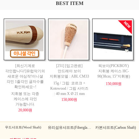
BEST ITEM
[최신기계로
[251] [입고완료]
픽보이(PICKBOY)
각인합니다!]유럽악기의
안드레아 보이
지휘봉 케이스 HC-
새로운 야심작!이니셜
지휘봉모델 : ABL CM33
90(38cm; 15"지휘봉)
각인 1줄각인 글자수를
15g / 그립: 코르크 +
150,000원
확인하세요~!
Kotowood / 그립 사이즈
지휘봉 또는 각종
: 40 mm X Ø 21 mm
케이스에 각인
150,000원
가능합니다.
20,000원
우드샤프트(Wood Shaft)
유리섬유샤프트(Fiberglass Shaft)
카본샤프트(Carbon Shaft)