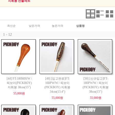
지휘봉 선물세트
최신순
낮은가격
높은가격
상품명
1 - 12
[44] FT-180MH/W /
[49] [입고완료]FT-
[50] [신규입고]FT-
픽보이(PICKBOY)
160PW/W / 픽보이
180PW/W / 픽보이
지휘봉 38cm(15")
(PICKBOY) 지휘봉
(PICKBOY) 지휘봉
34cm(13.4")
38cm(15")
55,000원
55,000원
55,000원