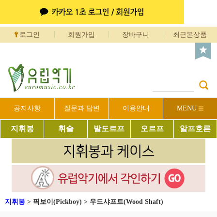
로그인
회원가입
장바구니
최근본상품
공지사항
질문과 답변
이용안내
MENU
지휘봉
휘슬
발도르프
오르프
알프호른
지휘봉
>
픽보이(Pickboy)
>
우드샤프트(Wood Shaft)