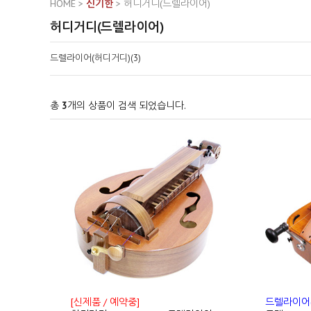
HOME
>
신기한
>
허디거디(드렐라이어)
허디거디(드렐라이어)
드렐라이어(허디거디)(3)
총
3
개의 상품이 검색 되었습니다.
[신제품 / 예약중]
드렐라이어