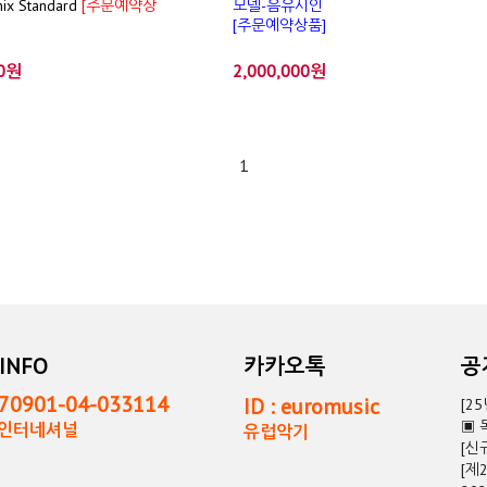
x Standard
[주문예약상
모델-음유시인
[주문예약상품]
00원
2,000,000원
1
INFO
카카오톡
0901-04-033114
ID : euromusic
[2
▣ 
독인터네셔널
유럽악기
[신
[제