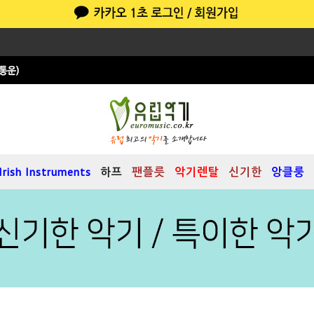
Irish Instruments
하프
팬플릇
악기렌탈
신기한
앙클룽