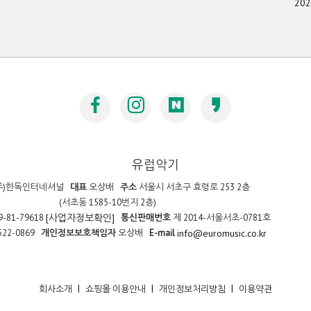
20
유럽악기
주)한독인터네셔널
대표
오상배
주소
서울시 서초구 효령로 253 2층
(서초동 1585-10번지 2층)
9-81-79618
통신판매번호
제 2014-서울서초-0781호
[사업자정보확인]
522-0869
개인정보보호책임자
오상배
E-mail
info@euromusic.co.kr
|
|
|
회사소개
쇼핑몰 이용안내
개인정보처리방침
이용약관