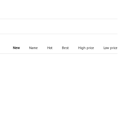
New
Name
Hot
Best
High price
Low price