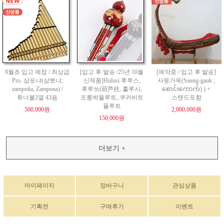
8월초 입고 예정 / 최상급
[입고 후 발송 /25년 10월
[예악중 / 입고 후 발송]
Pro. 샴포냐(삼뽀냐;
신제품]Hulusi 후루스,
사웅가욱(Saung-gauk ;
zampoña, Zampona) /
후루쓰(葫芦丝, 훌루시,
စောင်းကောက်) ) +
튜너블2열 43음
조롱박플루트, 쿠커비트
스탠드포함
플루트
500,000원
2,000,000원
150,000원
더보기 +
마이페이지
장바구니
관심상품
기획전
구매후기
이벤트