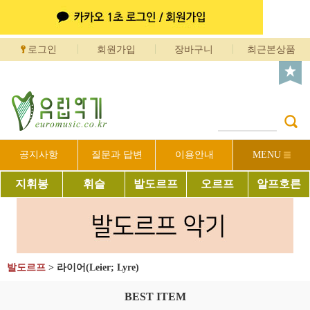
로그인
회원가입
장바구니
최근본상품
공지사항
질문과 답변
이용안내
MENU
지휘봉
휘슬
발도르프
오르프
알프호른
발도르프
>
라이어(Leier; Lyre)
BEST ITEM