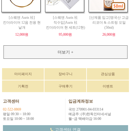
[스웨덴 Auris 社]
[스웨덴 Auris 社
[신제품 입고]영국산 고급
킨더라이어 12음 전용 현
직수입]Auris 社
리코더 & 스트링 오일
낱개
킨더라이어 현 세트(12현)
(50ml)
12,000원
95,000원
26,000원
더보기 +
마이페이지
장바구니
관심상품
기획전
구매후기
이벤트
고객센터
입금계좌정보
02-522-0869
국민 270901-04-033114
평일 09:30 ~ 18:00
예금주: (주)한독인터네셔널
토요일 10:00 ~ 18:00
월~금 택배마감 16:00
고객센터 연결