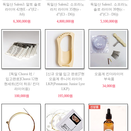
독일산 Salem3. 알토 솔로
독일산 Salem2. 소프라노
독일산 Salem1. 소프라노
라이어 42현E - a'''(E2 -
라지 라이어 35현(e -
솔로 라이어 39현(c -
A6)
d'''(E3 - D6))
d'''(C3 - D6))
6,300,000원
4,800,000원
5,100,000원
[독일 Choroi 社 /
[신규 모델 입고 완료]7현
오음계 킨더라이어
입고완료]Choroi 12현
오음계 주니어 라이어
부속품
현세트(킨더 하프/ 킨더
LKP(Pentatonic Junior Lyre
34,000원
라이어용)
LKP)
100,000원
195,000원