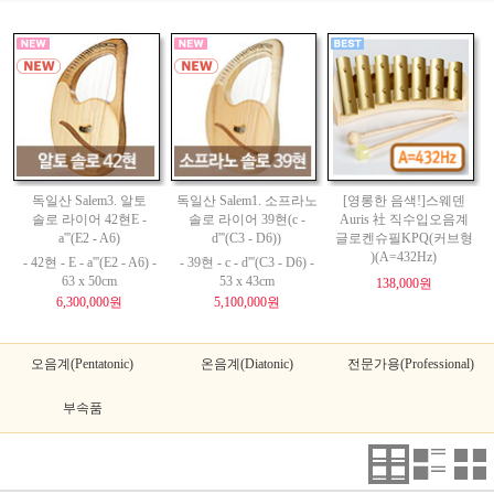
독일산 Salem3. 알토
독일산 Salem1. 소프라노
[영롱한 음색!]스웨덴
솔로 라이어 42현E -
솔로 라이어 39현(c -
Auris 社 직수입오음계
a'''(E2 - A6)
d'''(C3 - D6))
글로켄슈필KPQ(커브형
)(A=432Hz)
- 42현 - E - a'''(E2 - A6) -
- 39현 - c - d'''(C3 - D6) -
63 x 50cm
53 x 43cm
138,000원
6,300,000원
5,100,000원
오음계(Pentatonic)
온음계(Diatonic)
전문가용(Professional)
부속품