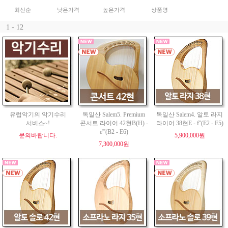
최신순
낮은가격
높은가격
상품명
1 - 12
유럽악기의 악기수리
독일산 Salem5. Premium
독일산 Salem4. 알토 라지
서비스~!
콘서트 라이어 42현B(H) -
라이어 38현E - f''(E2 - F5)
e'''(B2 - E6)
문의바랍니다.
5,900,000원
7,300,000원