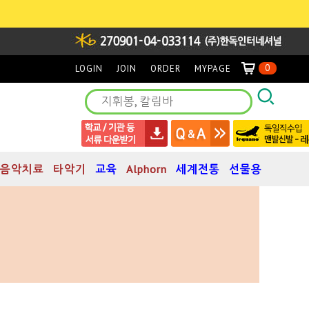
0
LOGIN
JOIN
ORDER
MYPAGE
음악치료
타악기
교육
Alphorn
세계전통
선물용