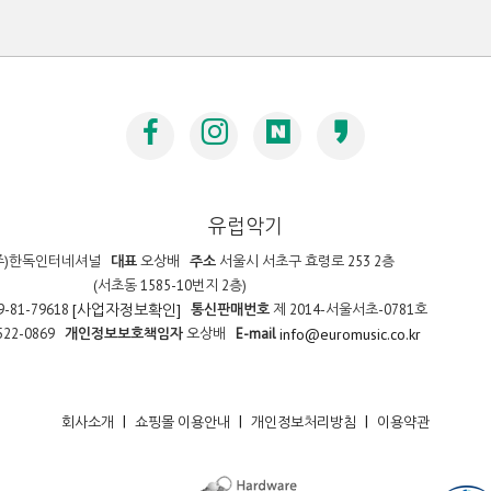
유럽악기
주)한독인터네셔널
대표
오상배
주소
서울시 서초구 효령로 253 2층
(서초동 1585-10번지 2층)
9-81-79618
통신판매번호
제 2014-서울서초-0781호
[사업자정보확인]
522-0869
개인정보보호책임자
오상배
E-mail
info@euromusic.co.kr
|
|
|
회사소개
쇼핑몰 이용안내
개인정보처리방침
이용약관