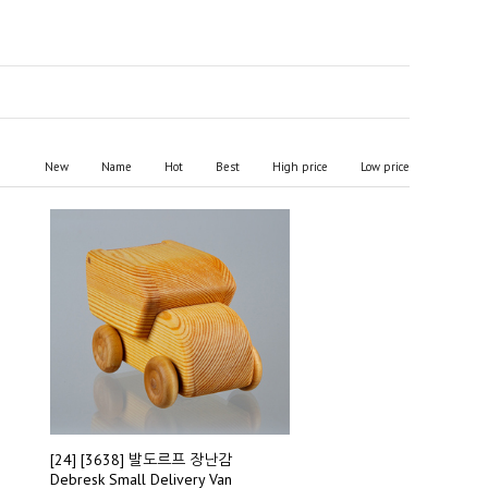
New
Name
Hot
Best
High price
Low price
[24] [3638] 발도르프 장난감
Debresk Small Delivery Van