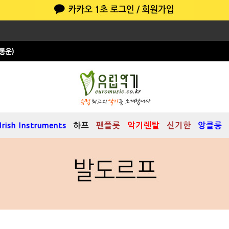
Irish Instruments
하프
팬플릇
악기렌탈
신기한
앙클룽