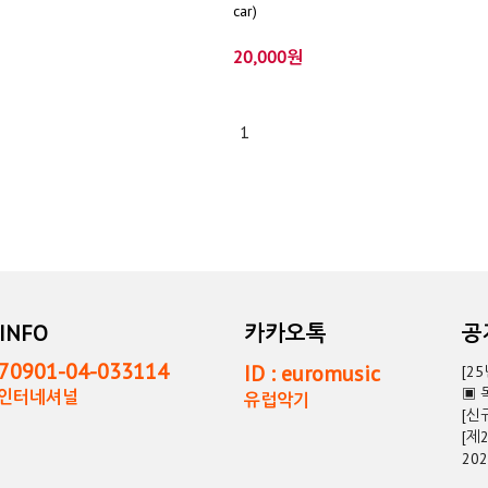
car)
20,000원
1
INFO
카카오톡
0901-04-033114
ID : euromusic
[2
▣ 
독인터네셔널
유럽악기
[신
[제
20