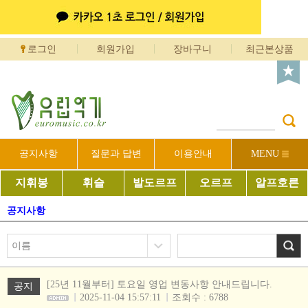
로그인
회원가입
장바구니
최근본상품
공지사항
질문과 답변
이용안내
MENU
지휘봉
휘슬
발도르프
오르프
알프호른
공지사항
[25년 11월부터] 토요일 영업 변동사항 안내드립니다.
공지
2025-11-04 15:57:11
조회수 : 6788