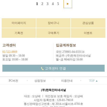
1
2
3
4
5
마이페이지
장바구니
관심상품
기획전
구매후기
이벤트
고객센터
입금계좌정보
02-522-0869
국민 270901-04-033114
평일 09:30 ~ 18:00
예금주: (주)한독인터네셔널
토요일 10:00 ~ 18:00
월~금 택배마감 16:00
고객센터 연결
PC버전
상점정보
이용안내
TOP ▲
(주)한독인터네셔널
대표 : 오상배 ㅣ 개인정보 보호 책임자 : 오상배
사업자 등록번호 : 129-81-79618
통신판매업신고번호 : 제 2014-서울서초-0781호