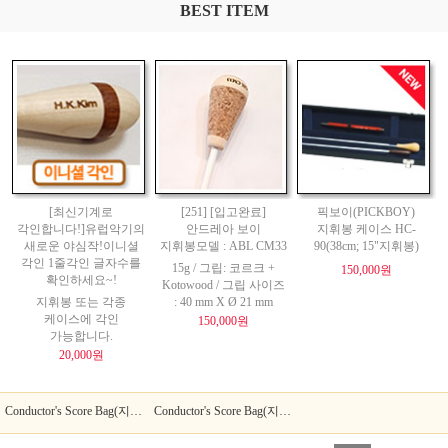
BEST ITEM
[최신기계로
[251] [입고완료]
픽보이(PICKBOY)
각인합니다!]유럽악기의
안드레아 보이
지휘봉 케이스 HC-
새로운 야심작!이니셜
지휘봉모델 : ABL CM33
90(38cm; 15"지휘봉)
각인 1줄각인 글자수를
15g / 그립: 코르크 +
150,000원
확인하세요~!
Kotowood / 그립 사이즈
지휘봉 또는 각종
: 40 mm X Ø 21 mm
케이스에 각인
150,000원
가능합니다.
20,000원
Conductor's Score Bag(지휘자 스코어 백) -
Deluxe
Conductor's Score Bag(지휘자 스코어 백) -
Standard