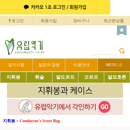
로그인
회원가입
장바구니
최근본상품
공지사항
질문과 답변
이용안내
MENU
지휘봉
휘슬
발도르프
오르프
알프호른
지휘봉
>
Conductor's Score Bag