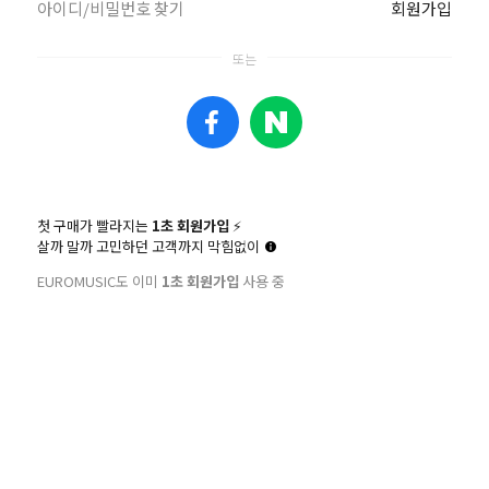
아이디/비밀번호 찾기
회원가입
NK INFO
카카오톡
 270901-04-033114
ID : euromusic
)한독인터네셔널
유럽악기
첫 구매가 빨라지는
1초 회원가입
⚡️
살까 말까 고민하던 고객까지 막힘없이
EUROMUSIC도 이미
1초 회원가입
사용 중