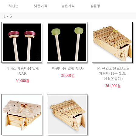
최신순
낮은가격
높은가격
상품명
1 - 5
베이스마림바용 말렛
마림바용 말렛 XKG
[신규입고완료]Auris
XAK
마림바 11음 XDL-
33,000원
011(온음계)
52,000원
561,000원