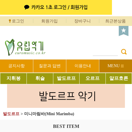
로그인
회원가입
장바구니
최근본상품
공지사항
질문과 답변
이용안내
MENU
지휘봉
휘슬
발도르프
오르프
알프호른
발도르프
>
미니마림바(Mini Marimba)
BEST ITEM