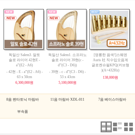
독일산 Salem3. 알토
독일산 Salem1. 소프라노
[영롱한 음색!]스웨덴
솔로 라이어 42현E -
솔로 라이어 39현(c -
Auris 社 직수입오음계
a'''(E2 - A6)
d'''(C3 - D6))
글로켄슈필KPQ(커브형
)(A=432Hz)
- 42현 - E - a'''(E2 - A6) -
- 39현 - c - d'''(C3 - D6) -
63 x 50cm
53 x 43cm
138,000원
6,300,000원
5,100,000원
8음 펜타토닉 마림바
11음 마림바 XDL-011
7음 베이스마림바
부속품