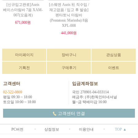
[신규입고완료]Auris
[스웨덴 Auris 社 직수입 /
베이스마림바 7음 XAM-
재고없음 / 입고 후 발송]
007(오음계)
펜타토닉 마림바
(Pentatonic Marimba) 8음
671,000원
XPL-008
441,000원
마이페이지
장바구니
관심상품
기획전
구매후기
이벤트
고객센터
입금계좌정보
02-522-0869
국민 270901-04-033114
평일 09:30 ~ 18:00
예금주: (주)한독인터네셔널
토요일 10:00 ~ 18:00
월~금 택배마감 16:00
고객센터 연결
PC버전
상점정보
이용안내
TOP ▲